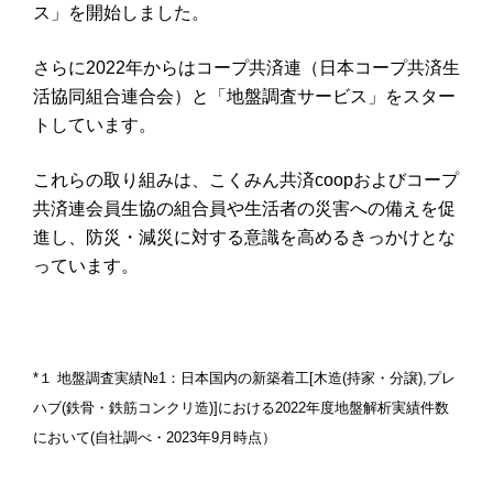
ス」を開始しました。
さらに
2022
年からはコープ共済連（日本コープ共済生
活協同組合連合会）と「地盤調査サービス」をスター
トしています。
これらの取り組みは、こくみん共済
coop
およびコープ
共済連会員生協の組合員や生活者の災害への備えを促
進し、防災・減災に対する意識を高めるきっかけとな
っています。
*
１ 地盤調査実績№
1
：日本国内の新築着工
[
木造
(
持家・分譲
),
プレ
ハブ
(
鉄骨・鉄筋コンクリ造
)]
における
2022
年度地盤解析実績件数
において
(
自社調べ・
2023
年
9
月時点）