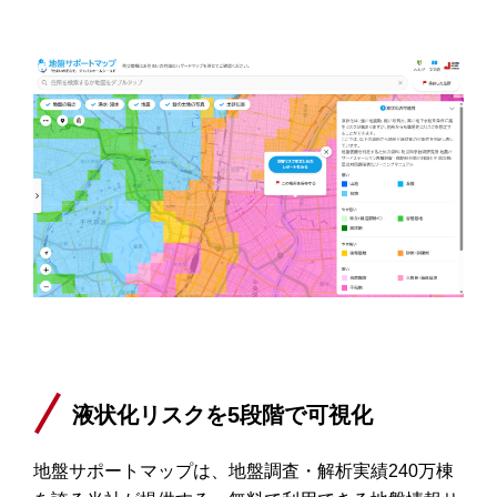
液状化リスクを
5
段階で可視化
地盤サポートマップは、地盤調査・解析実績
240
万棟